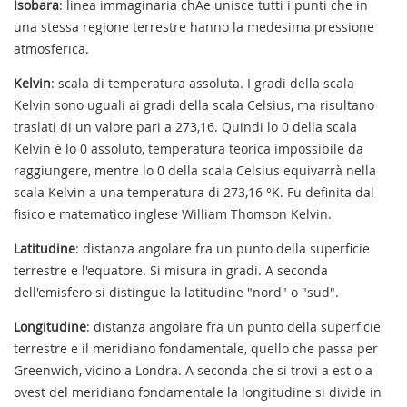
Isobara
: linea immaginaria chAe unisce tutti i punti che in
una stessa regione terrestre hanno la medesima pressione
atmosferica.
Kelvin
: scala di temperatura assoluta. I gradi della scala
Kelvin sono uguali ai gradi della scala Celsius, ma risultano
traslati di un valore pari a 273,16. Quindi lo 0 della scala
Kelvin è lo 0 assoluto, temperatura teorica impossibile da
raggiungere, mentre lo 0 della scala Celsius equivarrà nella
scala Kelvin a una temperatura di 273,16 °K. Fu definita dal
fisico e matematico inglese William Thomson Kelvin.
Latitudine
: distanza angolare fra un punto della superficie
terrestre e l'equatore. Si misura in gradi. A seconda
dell'emisfero si distingue la latitudine "nord" o "sud".
Longitudine
: distanza angolare fra un punto della superficie
terrestre e il meridiano fondamentale, quello che passa per
Greenwich, vicino a Londra. A seconda che si trovi a est o a
ovest del meridiano fondamentale la longitudine si divide in